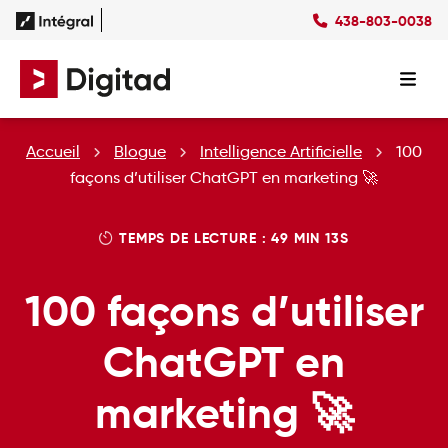
438-803-0038
Succès
Culture
Ressources
EN
Expertises
SEO
Forfaits
Forfaits SEO
Accueil
Blogue
Intelligence Artificielle
100
SEM
Forfaits SEM
Social Ads
Forfaits Display
façons d’utiliser ChatGPT en marketing 🚀
Studio
Forfaits Social Ads
Conception Site Web
Forfaits Médias Sociaux
TEMPS DE LECTURE : 49 MIN 13S
Formations Web
100 façons d’utiliser
ChatGPT en
marketing 🚀