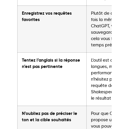
Enregistrez vos requêtes
Plutôt de demande
favorites
fois la même chos
ChatGPT, vous po
sauvegarder une 
cela vous fera gag
temps précieux
Tentez l’anglais si la réponse
L’outil est disponi
n’est pas pertinente
langues, mais il res
performant en angl
n’hésitez pas à ta
requête dans la l
Shakespeare pour
le résultat
N’oubliez pas de préciser le
Pour que ChatGPT
ton et la cible souhaités
propose un conten
vous pouvez spécifi