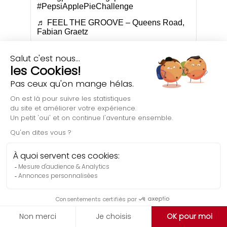
#PepsiApplePieChallenge
♬ FEEL THE GROOVE – Queens Road,
Fabian Graetz
1) Rédiger des méta-titres
un titre optimisé
Trouvez
pour un article de blogue ou
une page web avec le Chatbot. Il s’y connait en
balise
méta en SEO
.
Précisez:
Le nombre de caractères (entre 55 et 65)
Le mot clé sur lequel vous souhaitez vous
positionner
Le ton à employer
Évaluation gratuite
Exemple de prompt marketing: