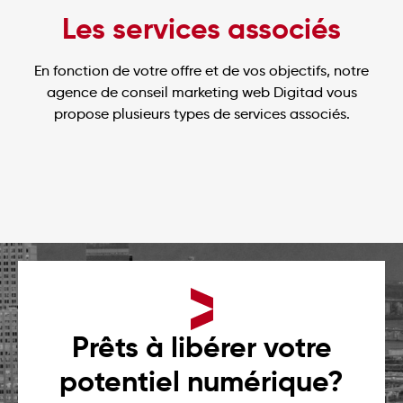
Les services associés
En fonction de votre offre et de vos objectifs, notre
agence de conseil marketing web Digitad vous
propose plusieurs types de services associés.
Plan média & campagne 360
Étude de marché numérique
STRATÉGIE
STRATÉGIE
Maximiser l’impact de vos campagnes
publicitaires en bâtissant un plan média
Bâtissez une compréhension analytique du
Prêts à libérer votre
cohérent avec vos: objectifs stratégiques, cibles
comportement de votre audience en ligne afin
et budget.
potentiel numérique?
d’optimiser votre présence en ligne.