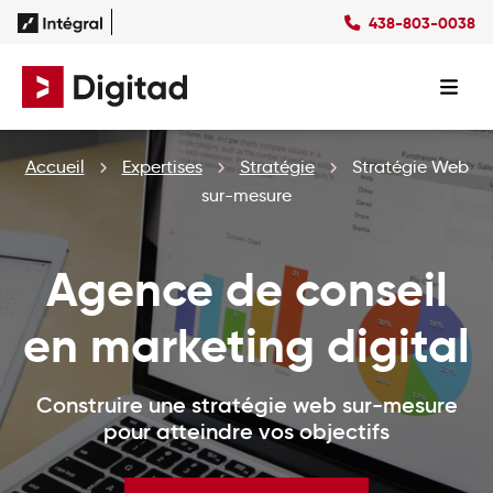
438-803-0038
Succès
Culture
Ressources
EN
Expertises
SEO
Forfaits
Forfaits SEO
Accueil
Expertises
Stratégie
Stratégie Web
SEM
Forfaits SEM
Social Ads
Forfaits Display
sur-mesure
Studio
Forfaits Social Ads
Conception Site Web
Forfaits Médias Sociaux
Agence de conseil
Formations Web
en marketing digital
Construire une stratégie web sur-mesure
pour atteindre vos objectifs