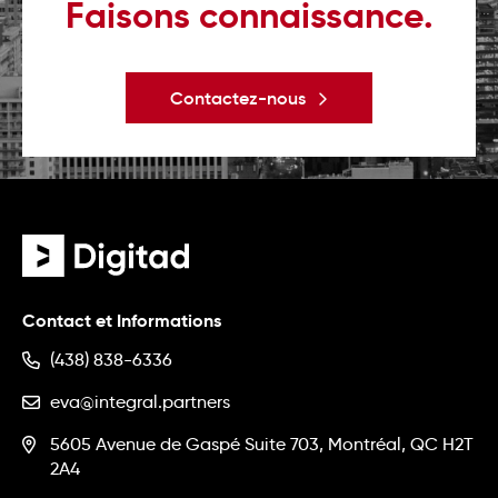
Faisons connaissance.
En savoir plus
En savoir plus
Contactez-nous
Contact et Informations
(438) 838-6336
eva@integral.partners
5605 Avenue de Gaspé Suite 703, Montréal, QC H2T
2A4