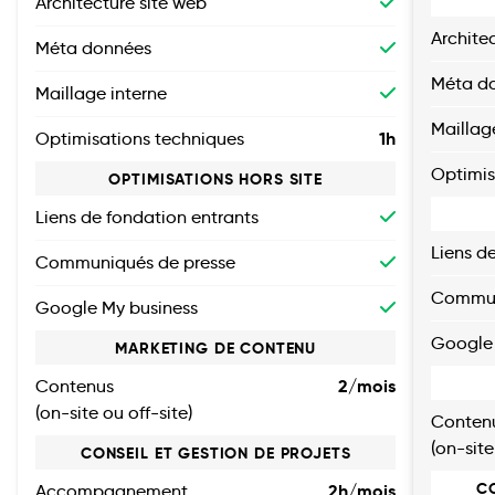
Architecture site web
Archite
Méta données
Méta d
Maillage interne
Maillag
1h
Optimisations techniques
Optimis
OPTIMISATIONS HORS SITE
Liens de fondation entrants
Liens d
Communiqués de presse
Commun
Google My business
Google 
MARKETING DE CONTENU
2/mois
Contenus
(on-site ou off-site)
Conten
(on-site
CONSEIL ET GESTION DE PROJETS
C
2h/mois
Accompagnement