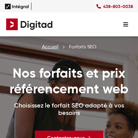
438-803-0038
Succès
Culture
Ressources
EN
Expertises
SEO
Forfaits
Forfaits SEO
Accueil
Forfaits SEO
SEM
Forfaits SEM
Social Ads
Forfaits Display
Studio
Forfaits Social Ads
Nos forfaits et prix
Conception Site Web
Forfaits Médias Sociaux
Formations Web
référencement web
Choisissez le forfait SEO adapté à vos
besoins
Contactez-nous