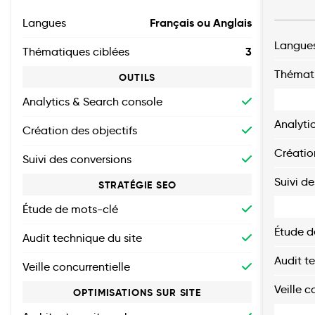
Français ou Anglais
Langues
Langue
3
Thématiques ciblées
Thémati
OUTILS
Analytics & Search console
Analyti
Création des objectifs
Créatio
Suivi des conversions
Suivi d
STRATÉGIE SEO
Étude de mots-clé
Étude d
Audit technique du site
Audit t
Veille concurrentielle
Veille c
OPTIMISATIONS SUR SITE