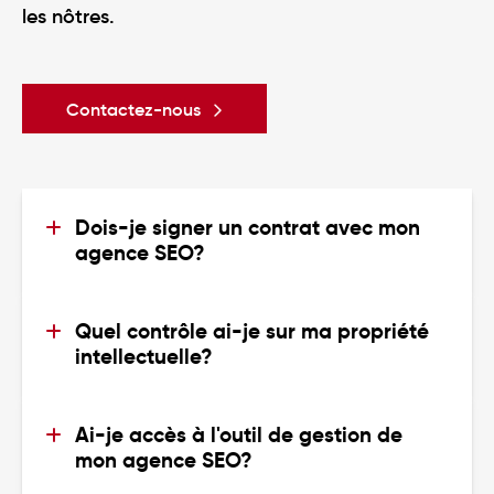
les nôtres.
Contactez-nous
Dois-je signer un contrat avec mon 
agence SEO?
Non. Digitad est une agence de marketing à
la performance, c’est pourquoi nous
Quel contrôle ai-je sur ma propriété 
aucun contrat signé
n’exigeons
de nos
intellectuelle?
clients. Nous croyons que les résultats et
l’accès à tous vos
Total. Vous disposez de
l’atteinte des objectifs de croissance
comptes
(WordPress, Analytics). Vous
demeurent le meilleur gage de confiance
Ai-je accès à l'outil de gestion de 
pouvez ainsi garder un contrôle constant et
entre une agence SEO et ses clients.
mon agence SEO?
en temps réel sur les avancées de votre