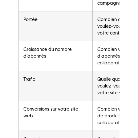
campagne?
Portée
Combien de perso
voulez-vous attei
votre contenu?
Croissance du nombre
Combien voulez-v
d’abonnés
d’abonnés à trave
collaboration?
Trafic
Quelle quantité de 
voulez-vous génére
votre site web?
Conversions sur votre site
Combien voulez-v
web
de produits grâce 
collaboration?