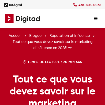
438-803-0038
Succès
Culture
Ressources
EN
Expertises
SEO
Forfaits
Forfaits SEO
Accueil
Blogue
Réputation et Influence
SEM
Forfaits SEM
Social Ads
Forfaits Display
Tout ce que vous devez savoir sur le marketing
Studio
Forfaits Social Ads
d’influence en 2026! 👀
Conception Site Web
Forfaits Médias Sociaux
Formations Web
TEMPS DE LECTURE : 20 MIN 56S
Tout ce que vous
devez savoir sur le
marketing