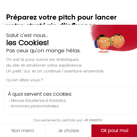
Préparez votre pitch pour lancer
votre stratégie d’influence
Vos objectifs sont clairement définis et vos éventuels
collaborateurs sont ciblés?
Comment contacter un influenceur?
désormais temps de rédiger un pitch auquel nul
Il est
influenceur ne saurait dire non
!
Pour ce faire, gardez ces 3 conseils en tête:
A. Piquez la curiosité de l’influenceur
La première étape pour contacter un influenceur est
votre présentation: c’est l’opportunité de susciter
donner envie de
l’intérêt de l’influenceur et de lui
Évaluation gratuite
collaborer avec vous
.