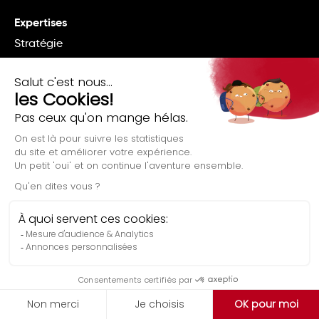
Expertises
Stratégie
SEO
SEM
Display / Prog
Social Ads
Studio
Data Analytics
Gestion de médias sociaux
Conception Site Web
Formations Web
Blogue
Culture
Évaluation gratuite
Ressources