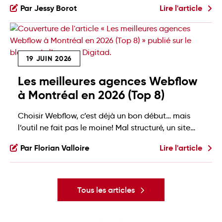
Par Jessy Borot
Lire l'article
livraison ou les méthodes de paiement, par
exemple), notre agence Shopify vous rappelle que
vous avez moins d'une semaine pour agir. Voici ce
que ça change, et quoi faire maintenant: Shopify
19 JUIN 2026
Scripts, c'est […]
Les meilleures agences Webflow
à Montréal en 2026 (Top 8)
Choisir Webflow, c’est déjà un bon début… mais
l’outil ne fait pas le moine! Mal structuré, un site
Webflow peut vite devenir un beau casse-tête à
Par Florian Valloire
Lire l'article
maintenir. Un site qui performe, se maintient bien
et soutient votre croissance demande donc plus
qu’un bon outil: il demande une vraie expertise.
Mais quelle agence Webflow choisir quand […]
Tous les articles