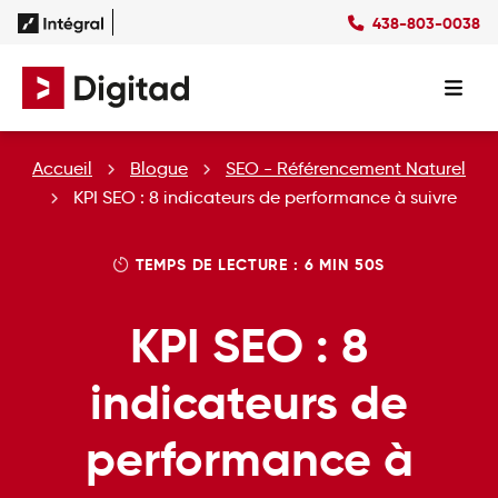
438-803-0038
Succès
Culture
Ressources
EN
Expertises
SEO
Forfaits
Forfaits SEO
Accueil
Blogue
SEO - Référencement Naturel
SEM
Forfaits SEM
Social Ads
Forfaits Display
KPI SEO : 8 indicateurs de performance à suivre
Studio
Forfaits Social Ads
Conception Site Web
Forfaits Médias Sociaux
TEMPS DE LECTURE : 6 MIN 50S
Formations Web
KPI SEO : 8
indicateurs de
performance à