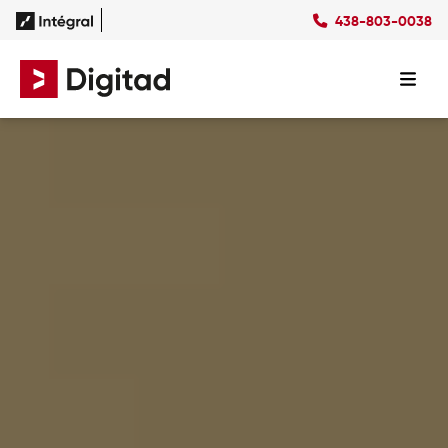
438-803-0038
Succès
Culture
Ressources
EN
Expertises
SEO
Forfaits
Forfaits SEO
SEM
Forfaits SEM
Social Ads
Forfaits Display
Studio
Forfaits Social Ads
Conception Site Web
Forfaits Médias Sociaux
Formations Web