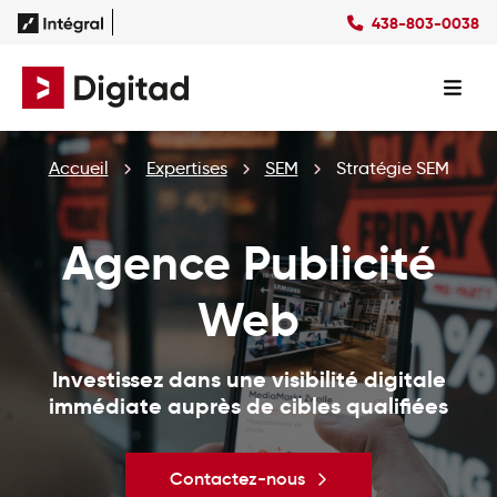
438-803-0038
Succès
Culture
Ressources
EN
Expertises
SEO
Forfaits
Forfaits SEO
Accueil
Expertises
SEM
Stratégie SEM
SEM
Forfaits SEM
Social Ads
Forfaits Display
Studio
Forfaits Social Ads
Agence Publicité
Conception Site Web
Forfaits Médias Sociaux
Formations Web
Web
Investissez dans une visibilité digitale
immédiate auprès de cibles qualifiées
Contactez-nous