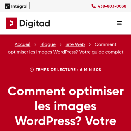
438-803-0038
Succès
Culture
Ressources
EN
Expertises
SEO
Forfaits
Forfaits SEO
Accueil
Blogue
Site Web
Comment
SEM
Forfaits SEM
Social Ads
Forfaits Display
optimiser les images WordPress? Votre guide complet
Studio
Forfaits Social Ads
Conception Site Web
Forfaits Médias Sociaux
TEMPS DE LECTURE : 6 MIN 50S
Formations Web
Comment optimiser
les images
WordPress? Votre