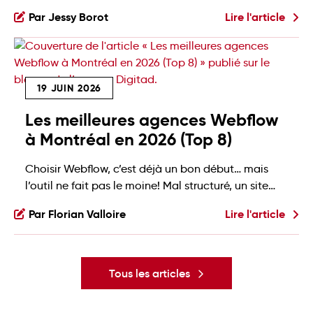
personnalisés au checkout (pour les rabais, la
Par Jessy Borot
Lire l'article
livraison ou les méthodes de paiement, par
exemple), notre agence Shopify vous rappelle que
vous avez moins d'une semaine pour agir. Voici ce
que ça change, et quoi faire maintenant: Shopify
19 JUIN 2026
Scripts, c'est […]
Les meilleures agences Webflow
à Montréal en 2026 (Top 8)
Choisir Webflow, c’est déjà un bon début… mais
l’outil ne fait pas le moine! Mal structuré, un site
Webflow peut vite devenir un beau casse-tête à
Par Florian Valloire
Lire l'article
maintenir. Un site qui performe, se maintient bien
et soutient votre croissance demande donc plus
qu’un bon outil: il demande une vraie expertise.
Mais quelle agence Webflow choisir quand […]
Tous les articles