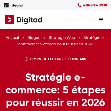
438-803-0038
Succès
Culture
Ressources
EN
Expertises
SEO
Forfaits
Forfaits SEO
Accueil
Blogue
Stratégie Web
Stratégie e-
SEM
Forfaits SEM
Social Ads
Forfaits Display
commerce: 5 étapes pour réussir en 2026
Studio
Forfaits Social Ads
Conception Site Web
Forfaits Médias Sociaux
TEMPS DE LECTURE : 21 MIN 48S
Formations Web
Stratégie e-
commerce: 5 étapes
pour réussir en 2026