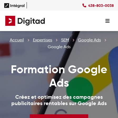
438-803-0038
Succès
Culture
Ressources
EN
Expertises
SEO
Forfaits
Forfaits SEO
Accueil
Expertises
SEM
Google Ads
SEM
Forfaits SEM
Social Ads
Forfaits Display
Google Ads
Studio
Forfaits Social Ads
Conception Site Web
Forfaits Médias Sociaux
Formation Google
Formations Web
Ads
Créez et optimisez des campagnes
publicitaires rentables sur Google Ads