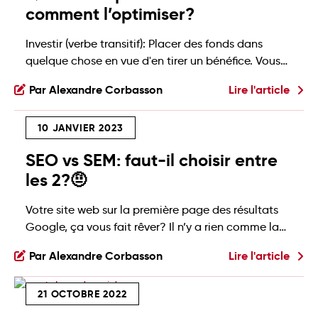
comment l’optimiser?
Investir (verbe transitif): Placer des fonds dans
quelque chose en vue d'en tirer un bénéfice. Vous
investissez une partie de votre budget marketing
Par Alexandre Corbasson
Lire l'article
en publicité web? Évidemment, vous recherchez un
retour sur ces investissements. 💸 Et en publicité, on
10 JANVIER 2023
appelle ça: le ROAS (Return on Ad Spend) - Retour
sur les dépenses publicitaires. Savoir comment […]
SEO vs SEM: faut-il choisir entre
les 2?🤨
Votre site web sur la première page des résultats
Google, ça vous fait rêver? Il n’y a rien comme la
première page pour la création de trafic web.
Par Alexandre Corbasson
Lire l'article
Voyez plutôt 👇 Bonne nouvelle, la première page
des résultats vous est accessible. Pour l’atteindre, il
21 OCTOBRE 2022
y a deux méthodes: le SEO et le SEM. Qu’est-ce
que […]