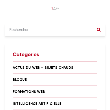
vous avez la possibilité d’optimiser ce coût et
1
2
3
»
rendre votre campagne performante. Et ce n'est […]
Categories
ACTUS DU WEB – SUJETS CHAUDS
BLOGUE
FORMATIONS WEB
INTELLIGENCE ARTIFICIELLE