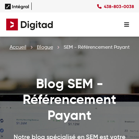
438-803-0038
Succès
Culture
Ressources
EN
Expertises
SEO
Forfaits
Forfaits SEO
Accueil
Blogue
SEM - Référencement Payant
SEM
Forfaits SEM
Social Ads
Forfaits Display
Studio
Forfaits Social Ads
Conception Site Web
Forfaits Médias Sociaux
Formations Web
Blog SEM -
Référencement
Payant
Notre blog spécialisé en SEM est votre