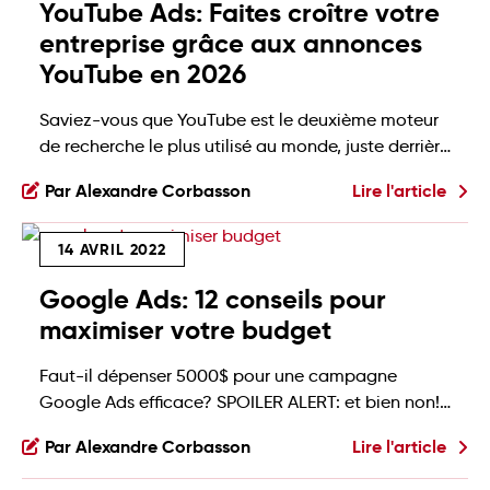
YouTube Ads: Faites croître votre
entreprise grâce aux annonces
YouTube en 2026
Saviez-vous que YouTube est le deuxième moteur
de recherche le plus utilisé au monde, juste derrière
Google? Avec ses 2,7 milliards d’utilisateurs
Par Alexandre Corbasson
Lire l'article
mensuels, la plateforme regorge d’opportunités
publicitaires. Plus de 96 000 vidéos y sont
14 AVRIL 2022
visionnées chaque seconde, pour un total de plus
d’un milliard d’heures de contenu regardées
Google Ads: 12 conseils pour
chaque jour. Imaginez le potentiel pour […]
maximiser votre budget
Faut-il dépenser 5000$ pour une campagne
Google Ads efficace? SPOILER ALERT: et bien non!
Définir votre budget est l’un des précieux
Par Alexandre Corbasson
Lire l'article
avantages de la publicité CPC (coût par clic). Quel
que soit le montant alloué, et même si c’est 5$,