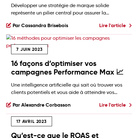
Développer une stratégie de marque solide
représente un pilier central pour assurer la
pérennité de votre entreprise. Plus qu’un simple
Par Cassandra Brisebois
Lire l'article
logo posé sur un produit, une marque est un
écosystème complet qui influence chaque
décision d’achat. Elle ne se construit pas juste
7 JUIN 2023
avec un beau visuel, mais dans la façon dont une
entreprise choisit de […]
16 façons d’optimiser vos
campagnes Performance Max 📈
Une intelligence artificielle qui sait où trouver vos
clients potentiels et vous aide à atteindre vos
objectifs de conversion, ça vous donne envie? 💡
Par Alexandre Corbasson
Lire l'article
Ça tombe bien, c'est exactement ce que
proposent les campagnes Performance Max de
17 AVRIL 2023
Google. Ce système de campagnes intelligentes
étudie vos clients en temps réel et sélectionne les
Qu’est-ce que le ROAS et
meilleurs canaux publicitaires Google […]