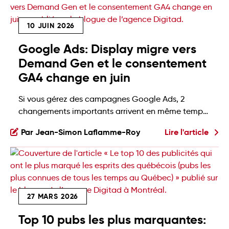
10 JUIN 2026
Google Ads: Display migre vers
Demand Gen et le consentement
GA4 change en juin
Si vous gérez des campagnes Google Ads, 2
changements importants arrivent en même temps
ce mois-ci… et l'un d'eux a une date butoir dans
Par Jean-Simon Laflamme-Roy
Lire l'article
quelques jours seulement (!!!) ⏳ Le compteur est
lancé, voici ce que vous devez savoir: Les
campagnes Display migrent vers Demand Gen
Google officialise la retraite progressive des
campagnes Display autonomes. Dès le mois […]
27 MARS 2026
Top 10 pubs les plus marquantes: