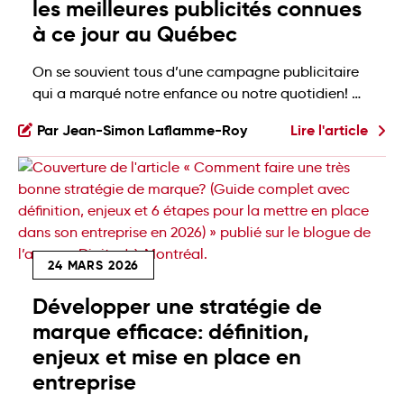
les meilleures publicités connues
à ce jour au Québec
On se souvient tous d’une campagne publicitaire
qui a marqué notre enfance ou notre quotidien! 🙌
Ces chefs-d’œuvre du marketing ne se contentent
Par Jean-Simon Laflamme-Roy
Lire l'article
pas de vendre un simple produit de consommation
courante. Ils s’impriment profondément dans notre
mémoire collective grâce à des émotions fortes.
Vous savez ce qu’on dit… Une image vaut mille
mots! Un […]
24 MARS 2026
Développer une stratégie de
marque efficace: définition,
enjeux et mise en place en
entreprise