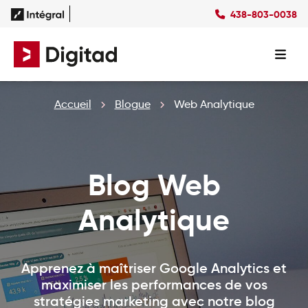
438-803-0038
Succès
Culture
Ressources
EN
Expertises
SEO
Forfaits
Forfaits SEO
Accueil
Blogue
Web Analytique
SEM
Forfaits SEM
Social Ads
Forfaits Display
Studio
Forfaits Social Ads
Conception Site Web
Forfaits Médias Sociaux
Formations Web
Blog Web
Analytique
Apprenez à maîtriser Google Analytics et
maximiser les performances de vos
stratégies marketing avec notre blog