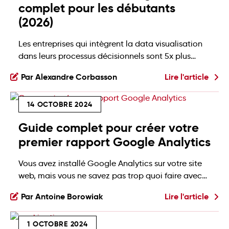
complet pour les débutants
(2026)
Les entreprises qui intègrent la data visualisation
dans leurs processus décisionnels sont 5x plus
susceptibles de prendre des décisions rapidement,
Par Alexandre Corbasson
Lire l'article
et 3x plus susceptibles de les mettre en œuvre
efficacement, selon une étude publiée en juin 2024
14 OCTOBRE 2024
par l’IJFMR (Revue internationale de recherche
multidisciplinaire). Comme on dit, une image vaut
Guide complet pour créer votre
mille mots. Et avec l’explosion […]
premier rapport Google Analytics
Vous avez installé Google Analytics sur votre site
web, mais vous ne savez pas trop quoi faire avec
toutes ces données? 😕 Un rapport Google
Par Antoine Borowiak
Lire l'article
Analytics peut vous aider à transformer ces
données brutes en informations précieuses 💡. En
1 OCTOBRE 2024
2020, Google a lancé Google Analytics 4 (ou GA4),