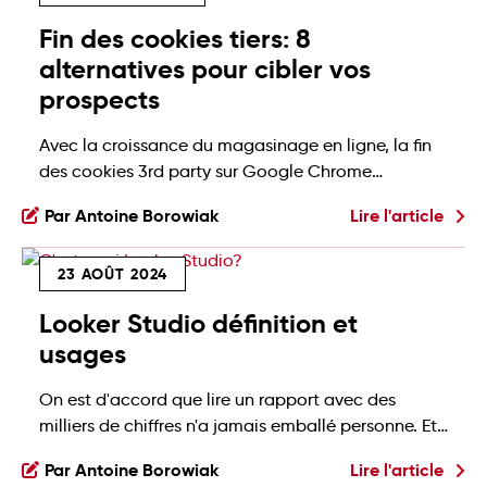
une version améliorée de sa plateforme qui offre
Fin des cookies tiers: 8
une nouvelle […]
alternatives pour cibler vos
prospects
Avec la croissance du magasinage en ligne, la fin
des cookies 3rd party sur Google Chrome
représente un enjeu d’autant plus considérable
Par Antoine Borowiak
Lire l'article
pour tous les acteurs de la publicité web ciblée. Le
futur du reciblage publicitaire est aujourd’hui
23 AOÛT 2024
incertain. En 2020, Google annonçait l’arrêt
progressif de l’usage des cookies tiers dans son
Looker Studio définition et
navigateur Chrome d’ici […]
usages
On est d'accord que lire un rapport avec des
milliers de chiffres n'a jamais emballé personne. Et
il est probable qu'après votre lecture, même
Par Antoine Borowiak
Lire l'article
attentive, vous n'ayez rien retenu du tout 🙃. C'est