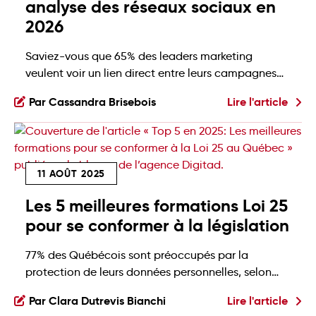
analyse des réseaux sociaux en
2026
Saviez-vous que 65% des leaders marketing
veulent voir un lien direct entre leurs campagnes
social media et leurs objectifs d’affaires? (source:
Par Cassandra Brisebois
Lire l'article
Sprout Social). Et, pour s’assurer que chaque
décision repose sur des données réelles et
concrètes, rien de mieux qu’analyser ses réseaux
sociaux 😉 … Mais avec quel outil??? 👀 Pas de
11 AOÛT 2025
panique, c’est exactement […]
Les 5 meilleures formations Loi 25
pour se conformer à la législation
77% des Québécois sont préoccupés par la
protection de leurs données personnelles, selon
une étude publiée par l’Université Laval… Et la
Par Clara Dutrevis Bianchi
Lire l'article
tendance grimpe encore d’année en année! Et c’est