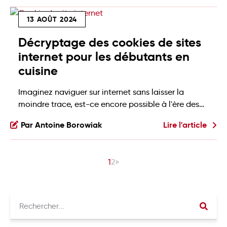
parce que sans visuels, on retient moins bien. En
13 AOÛT 2024
effet, selon une étude du professeur John Medina,
nous retenons 65 % des […]
Décryptage des cookies de sites
internet pour les débutants en
cuisine
Imaginez naviguer sur internet sans laisser la
moindre trace, est-ce encore possible à l'ère des
cookies de site internet? Ces petits fichiers textes
Par Antoine Borowiak
Lire l'article
omniprésents sur les plateformes en ligne jouent un
rôle crucial dans notre expérience de navigation.
L'utilisation de cookies site internet est devenue
1
2
»
incontournable pour personnaliser votre
expérience en ligne. Récemment, les cookies de […]