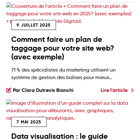
exactement pour ça que la Loi 25 a commencé
son entrée en vigueur en septembre 2022. Bon,
okay, ce n’est pas une grande surprise: la
9 JUILLET 2025
législation […]
Comment faire un plan de
taggage pour votre site web?
(avec exemple)
71 % des spécialistes du marketing utilisent un
système de gestion des balises pour mieux
organiser leur collecte de données. Pourtant, en
Par Clara Dutrevis Bianchi
Lire l'article
2025, 61 % d’entre eux considèrent encore la
gestion des balises comme un point de friction
majeur dans leurs opérations, selon SuperAGI. Et si
le problème venait simplement du manque de
7 MAI 2025
structure ? Pour vous aider […]
Data visualisation : le guide