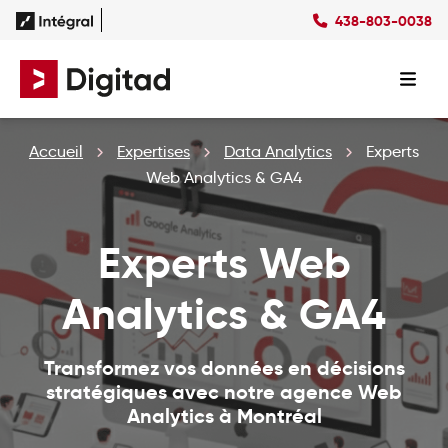
438-803-0038
Succès
Culture
Ressources
EN
Expertises
SEO
Forfaits
Forfaits SEO
Accueil
Expertises
Data Analytics
Experts
SEM
Forfaits SEM
Social Ads
Forfaits Display
Web Analytics & GA4
Studio
Forfaits Social Ads
Conception Site Web
Forfaits Médias Sociaux
Experts Web
Formations Web
Analytics & GA4
Transformez vos données en décisions
stratégiques avec notre agence Web
Analytics à Montréal