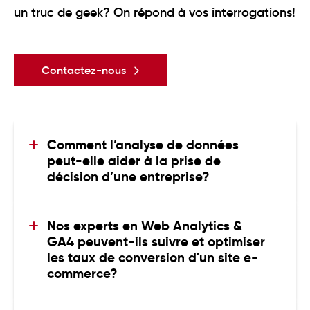
un truc de geek? On répond à vos interrogations!
Contactez-nous
Comment l’analyse de données 
peut-elle aider à la prise de 
décision d’une entreprise?
L’analyse de données peut aider à la prise
de décision d’une entreprise, car elle
Nos experts en Web Analytics & 
transforme les observations en faits. Au lieu
GA4 peuvent-ils suivre et optimiser 
de vous fier à votre intuition, vous pouvez
les taux de conversion d'un site e-
baser vos décisions sur des chiffres précis et
commerce?
des tendances réelles.
Oui
, absolument. Des fiches produits