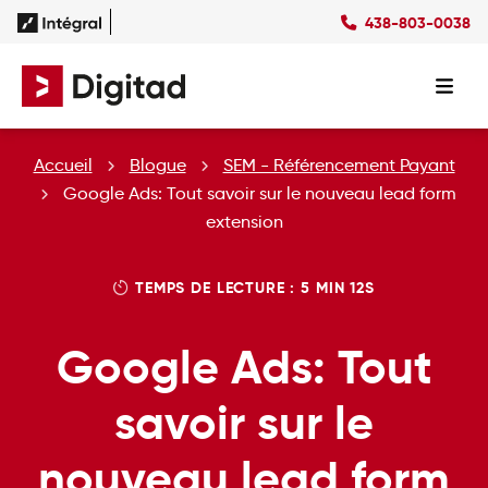
438-803-0038
Succès
Culture
Ressources
EN
Expertises
SEO
Forfaits
Forfaits SEO
Accueil
Blogue
SEM - Référencement Payant
SEM
Forfaits SEM
Social Ads
Forfaits Display
Google Ads: Tout savoir sur le nouveau lead form
Studio
Forfaits Social Ads
extension
Conception Site Web
Forfaits Médias Sociaux
Formations Web
TEMPS DE LECTURE : 5 MIN 12S
Google Ads: Tout
savoir sur le
nouveau lead form