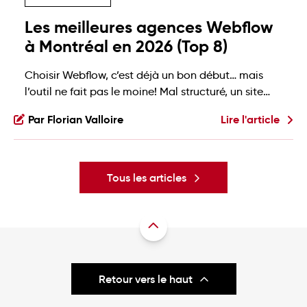
Les meilleures agences Webflow
à Montréal en 2026 (Top 8)
Choisir Webflow, c’est déjà un bon début… mais
l’outil ne fait pas le moine! Mal structuré, un site
Webflow peut vite devenir un beau casse-tête à
Par Florian Valloire
Lire l'article
maintenir. Un site qui performe, se maintient bien
et soutient votre croissance demande donc plus
qu’un bon outil: il demande une vraie expertise.
Mais quelle agence Webflow choisir quand […]
Tous les articles
Retour vers le haut