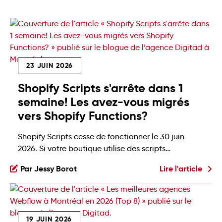
23 JUIN 2026
Shopify Scripts s'arrête dans 1
semaine! Les avez-vous migrés
vers Shopify Functions?
Shopify Scripts cesse de fonctionner le 30 juin
2026. Si votre boutique utilise des scripts
personnalisés au checkout (pour les rabais, la
Par Jessy Borot
Lire l'article
livraison ou les méthodes de paiement, par
exemple), notre agence Shopify vous rappelle que
vous avez moins d'une semaine pour agir. Voici ce
que ça change, et quoi faire maintenant: Shopify
19 JUIN 2026
Scripts, c'est […]