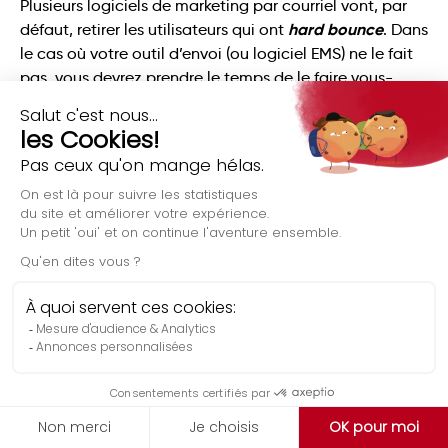
Plusieurs logiciels de marketing par courriel vont, par
hard bounce
défaut, retirer les utilisateurs qui ont
. Dans
le cas où votre outil d’envoi (ou logiciel EMS) ne le fait
pas, vous devrez prendre le temps de le faire vous-
même.
Nettoyez régulièrement votre base de
données
faites le ménage
De la même façon que vous
de votre
maison chaque semaine, il faut faire de même avec vos
courriels. Avoir des milliers d’utilisateurs ne veut rien
dire s’ils n’ouvrent pas vos messages.
deux fois par année
Au moins
, vous devriez prendre le
temps de retirer les personnes inactives de votre
infolettre.
💡 Certains logiciels d’email marketing, comme Klaviyo,
Évaluation gratuite
permettent de créer des automatisations pour vous