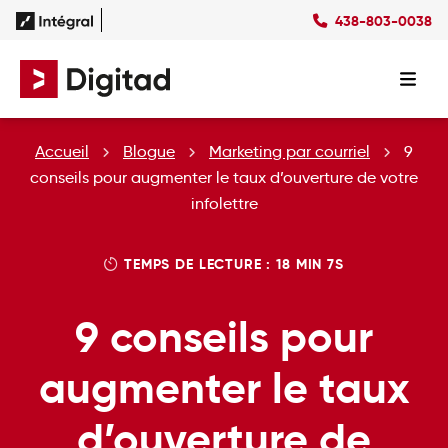
438-803-0038
Succès
Culture
Ressources
EN
Expertises
SEO
Forfaits
Forfaits SEO
Accueil
Blogue
Marketing par courriel
9
SEM
Forfaits SEM
Social Ads
Forfaits Display
conseils pour augmenter le taux d’ouverture de votre
Studio
Forfaits Social Ads
infolettre
Conception Site Web
Forfaits Médias Sociaux
Formations Web
TEMPS DE LECTURE : 18 MIN 7S
9 conseils pour
augmenter le taux
d’ouverture de