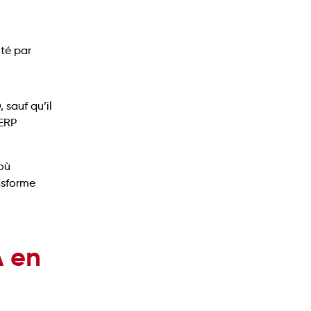
 sauf qu’il
SERP
 où
nsforme
A en