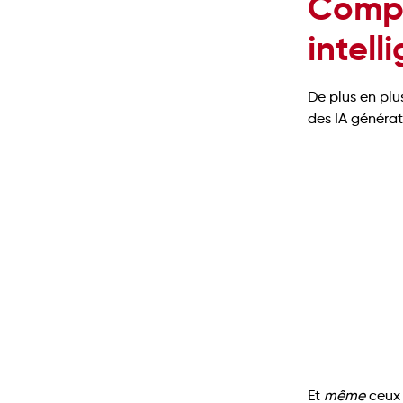
Compr
intell
De plus en plus
des IA générat
Et
même
ceux 