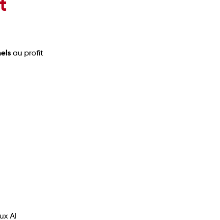
t
nels
au profit
ux AI