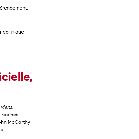
éférencement.
ur ça ✨ que
cielle,
 viens.
 racines
John McCarthy
ou