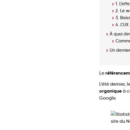
1. L’ef
2. Le w
3. Bais
4. L’UX
À quoi dev
Commen
Un dernier
référencem
Le
L’été dernier,
organique
à ca
Google.