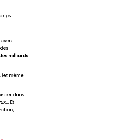
, avec
 des
des milliards
is (et même
iscer dans
caux…
Et
éation,