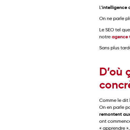
intelligence a
L’
On ne parle pl
Le SEO tel que
agence 
notre
Sans plus tard
D’où ç
concr
Comme le dit 
On en parle par
remontent au
ont commencé 
« apprendre ».