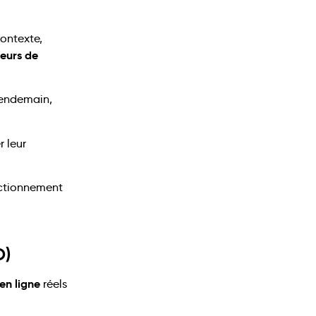
contexte,
eurs de
lendemain,
r leur
nctionnement
O)
n ligne
réels