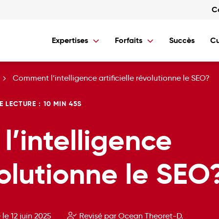
C
Expertises
Forfaits
Succès
Cu
SEO
Forfaits SEO
Comment l’intelligence artificielle révolutionne le SEO?
SEM
Forfaits SEM
Social Ads
Forfaits Display
Studio
Forfaits Social Ads
E LECTURE : 10 MIN 45S
Conception Site Web
Forfaits Médias Sociau
Formations Web
’intelligence
évolutionne le SEO
 le 12 juin 2025
Revisé par Ocean Theoret-D.