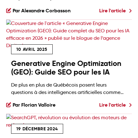
et juillet 2024, le trafic vers les sites e-commerce
Par Alexandre Corbasson
Lire l'article
en provenance des moteurs d’IA générative a
explosé de 1 200 %, selon une étude d’Adobe
Analytics. Les internautes ne cherchent plus, ils
demandent. Et ChatGPT est en train de […]
10 AVRIL 2025
Generative Engine Optimization
(GEO): Guide SEO pour les IA
De plus en plus de Québécois posent leurs
questions à des intelligences artificielles comme
ChatGPT ou Gemini, plutôt qu’à Google. Ce virage
Par Florian Valloire
Lire l'article
dans les habitudes de recherche pousse les
entreprises à repenser leur manière d’être visibles
en ligne. C’est là que le Generative Engine
19 DÉCEMBRE 2024
Optimization entre en scène! C’est tout
simplement une nouvelle façon d’aborder […]