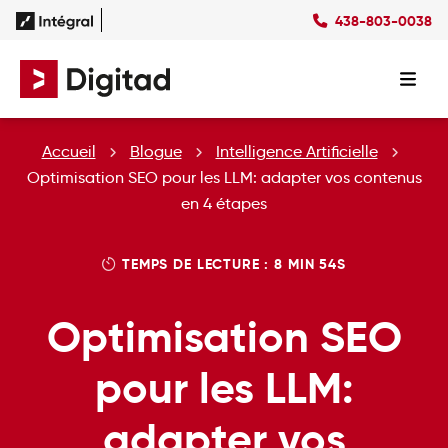
438-803-0038
Succès
Culture
Ressources
EN
Expertises
SEO
Forfaits
Forfaits SEO
Accueil
Blogue
Intelligence Artificielle
SEM
Forfaits SEM
Social Ads
Forfaits Display
Optimisation SEO pour les LLM: adapter vos contenus
Studio
Forfaits Social Ads
en 4 étapes
Conception Site Web
Forfaits Médias Sociaux
Formations Web
TEMPS DE LECTURE : 8 MIN 54S
Optimisation SEO
pour les LLM:
adapter vos