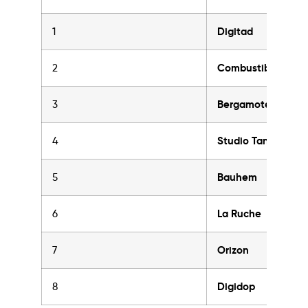
1
Digitad
2
Combustible
3
Bergamote
4
Studio Tangible
5
Bauhem
6
La Ruche
7
Orizon
8
Digidop