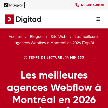
438-803-0038
Succès
Culture
Ressources
EN
Expertises
SEO
Forfaits
Forfaits SEO
Accueil
Blogue
Site Web
Les meilleures
SEM
Forfaits SEM
Social Ads
Forfaits Display
agences Webflow à Montréal en 2026 (Top 8)
Studio
Forfaits Social Ads
Conception Site Web
Forfaits Médias Sociaux
TEMPS DE LECTURE : 14 MIN 33S
Formations Web
Les meilleures
agences Webflow à
Montréal en 2026