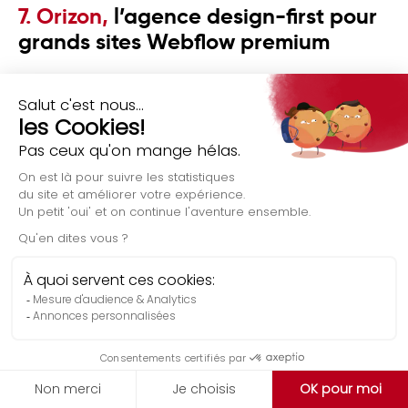
7. Orizon,
l’agence design-first pour
grands sites Webflow premium
Partenaire Webflow certifié depuis 2022
Orizon
,
a un
profil plus premium que la moyenne. Cette agence web
spécialisée en création de sites internet sur-mesure
mise surtout sur le design, l’UX et les expériences web
haut de gamme. Sa page Webflow met un gros accent
sur les animations, les intégrations et la conversion.
Bien que basée à Montréal, sa fiche Webflow indique
seulement l’anglais comme langue de service
(rassurez-vous, il se peut que ce soit un simple oubli
puisque l’agence présente également son site en
français).
Orizon
est donc une option intéressante pour les
entreprises qui veulent un site Webflow très soigné
Évaluation gratuite
visuellement, mais ce n’est probablement pas l’option