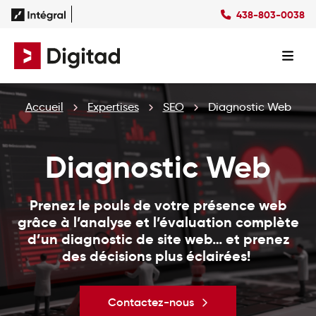
438-803-0038
Succès
Culture
Ressources
EN
Expertises
SEO
Forfaits
Forfaits SEO
Accueil
Expertises
SEO
Diagnostic Web
SEM
Forfaits SEM
Social Ads
Forfaits Display
Studio
Forfaits Social Ads
Diagnostic Web
Conception Site Web
Forfaits Médias Sociaux
Formations Web
Prenez le pouls de votre présence web
grâce à l’analyse et l’évaluation complète
d’un diagnostic de site web… et prenez
des décisions plus éclairées!
Contactez-nous