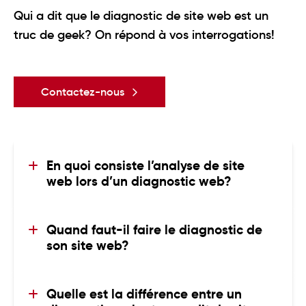
Qui a dit que le diagnostic de site web est un
truc de geek? On répond à vos interrogations!
Contactez-nous
En quoi consiste l’analyse de site 
web lors d’un diagnostic web?
L’analyse de site web lors d’un diagnostic
web consiste à évaluer les performances
Quand faut-il faire le diagnostic de 
globales d’un site sur plusieurs aspects clés
son site web?
comme le référencement, l’accessibilité, la
Il est recommandé de faire un diagnostic
vitesse de chargement, l’expérience
web avant une refonte, lorsqu’un site
utilisateur et la structure du contenu. Elle
Quelle est la différence entre un 
enregistre une baisse de performance (trafic,