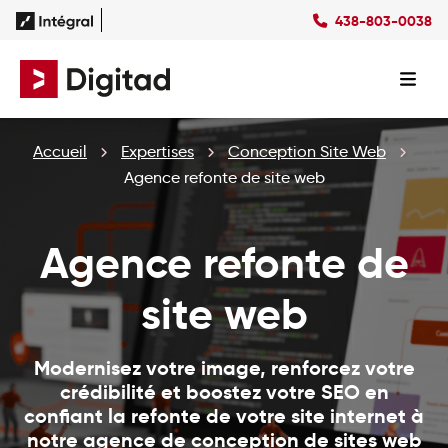
438-803-0038
Succès
Culture
Ressources
EN
Expertises
SEO
Forfaits
Forfaits SEO
Accueil
Expertises
Conception Site Web
SEM
Forfaits SEM
Social Ads
Forfaits Display
Agence refonte de site web
Studio
Forfaits Social Ads
Conception Site Web
Forfaits Médias Sociaux
Agence refonte de
Formations Web
site web
Modernisez votre image, renforcez votre
crédibilité et boostez votre SEO en
confiant la refonte de votre site internet à
notre agence de conception de sites web