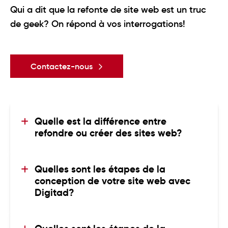
Qui a dit que la refonte de site web est un truc
de geek? On répond à vos interrogations!
Contactez-nous
Quelle est la différence entre 
refondre ou créer des sites web?
différence
La
entre refondre ou créer des
sites web se situe principalement au niveau
Quelles sont les étapes de la 
du point de départ. Refondre un site
conception de votre site web avec 
consiste à moderniser et optimiser une
Digitad?
plateforme existante pour améliorer son
conception
La
d’un site web neuf (partant
design, ses performances ou son
de zéro) suit un processus créatif structuré
référencement, alors que créer un site