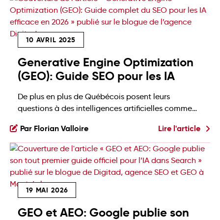
en 2026? Si vous vous posez toutes ces questions
et souhaitez obtenir la tant convoitée première […]
10 AVRIL 2025
Generative Engine Optimization
(GEO): Guide SEO pour les IA
De plus en plus de Québécois posent leurs
questions à des intelligences artificielles comme
ChatGPT ou Gemini, plutôt qu’à Google. Ce virage
Par Florian Valloire
Lire l'article
dans les habitudes de recherche pousse les
entreprises à repenser leur manière d’être visibles
en ligne. C’est là que le Generative Engine
Optimization entre en scène! C’est tout
simplement une nouvelle façon d’aborder […]
19 MAI 2026
GEO et AEO: Google publie son