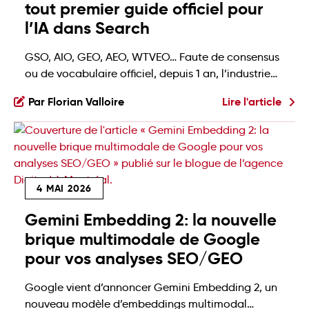
tout premier guide officiel pour
l’IA dans Search
GSO, AIO, GEO, AEO, WTVEO… Faute de consensus
ou de vocabulaire officiel, depuis 1 an, l’industrie
SEO empile les acronymes pour nommer la même
Par Florian Valloire
Lire l'article
obsession: l’optimisation de la visibilité dans les IA.
Mais vendredi dernier (le 15 mai), le géant du
search a enfin tranché 👀 Eh oui, Google s’est
officiellement prononcé! Les termes gagnants? […]
4 MAI 2026
Gemini Embedding 2: la nouvelle
brique multimodale de Google
pour vos analyses SEO/GEO
Google vient d’annoncer Gemini Embedding 2, un
nouveau modèle d’embeddings multimodal