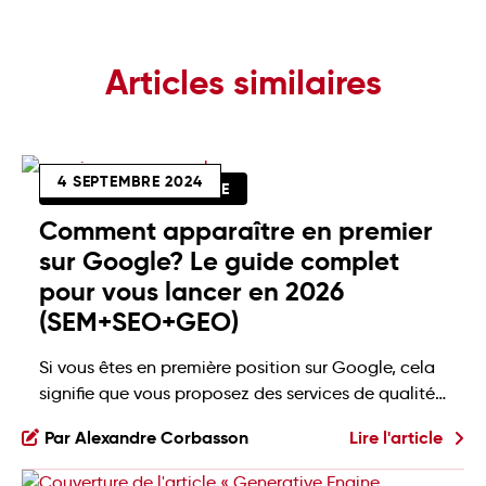
Articles similaires
4 SEPTEMBRE 2024
AUDIO DISPONIBLE
Comment apparaître en premier
sur Google? Le guide complet
pour vous lancer en 2026
(SEM+SEO+GEO)
Si vous êtes en première position sur Google, cela
signifie que vous proposez des services de qualité
et des contenus pertinents, et que d’autres sites
Par Alexandre Corbasson
Lire l'article
web recommandent votre contenu! 😍 Vous aussi
vous souhaitez apparaître en premier sur Google