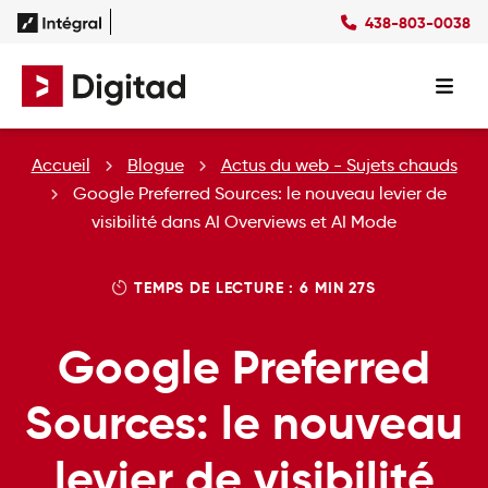
438-803-0038
Succès
Culture
Ressources
EN
Expertises
SEO
Forfaits
Forfaits SEO
Accueil
Blogue
Actus du web - Sujets chauds
SEM
Forfaits SEM
Social Ads
Forfaits Display
Google Preferred Sources: le nouveau levier de
Studio
Forfaits Social Ads
visibilité dans AI Overviews et AI Mode
Conception Site Web
Forfaits Médias Sociaux
Formations Web
TEMPS DE LECTURE : 6 MIN 27S
Google Preferred
Sources: le nouveau
levier de visibilité