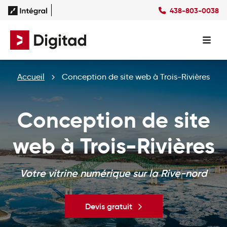
438-803-0038
Succès
Culture
Ressources
Expertises
SEO
Forfaits
Forfaits SEO
Accueil
Conception de site web à Trois-Rivières
SEM
Forfaits SEM
Social Ads
Forfaits Display
Studio
Forfaits Social Ads
Conception de site
Conception Site Web
Forfaits Médias Sociaux
Formations Web
web à Trois-Rivières
Votre vitrine numérique sur la Rive-nord
Devis gratuit