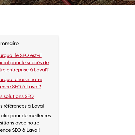
ommaire
 à
urquoi le SEO est-il
ucial pour le succès de
tre entreprise à Laval?
urquoi choisir notre
ence SEO à Laval?
s solutions SEO
s références à Laval
 clic pour de meilleures
sitions avec notre
ence SEO à Laval!